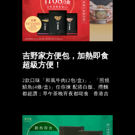
券有效期: 2022年11月30日-12月13日 *
每個會員帳戶只限換領1張優惠券 *憑任
何消費即可免費享用優惠 圖片只供參
考 | 優惠受條款及細則約束...
吉野家方便包，加熱即食
超級方便！
2款口味「和風牛肉(2包/盒)」、「照燒
鯖魚(4條/盒)」任你揀 配搭白飯、撈麵
都超讚；早午茶晚宵夜都啱食 香港吉
野家分店有售 (油麻地中港薈、香港仔中
心、屯門時代廣場分店除外)...