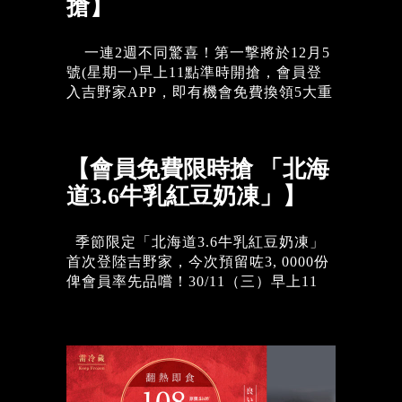
只供參考 | 優惠受條款及細則約束 如有
搶】
戶服務熱線2371 6371。...
任何查詢，可於辨工時間星期一至五，
9:00AM-5:30PM (公眾假期除外)致電客
一連2週不同驚喜！第一撃將於12月5
戶服務熱線2371 6371。...
號(星期一)早上11點準時開搶，會員登
入吉野家APP，即有機會免費換領5大重
磅福利每款優惠券名額只限3000，先到
先得 立即開APP登記成為會員
https://yoshinoyahk.page.link/B4tU *開
【會員免費限時搶 「北海
搶時間：2022年12月5日上午11時 -
2022年12月9日下午11時59分 *只限吉野
道3.6牛乳紅豆奶凍」】
家會員APP換取優惠 *優惠券有效期:
2022年12月5日-12月11日 *每款優惠券
季節限定「北海道3.6牛乳紅豆奶凍」
只限換領1次 *任何惠顧即可使用優惠券
首次登陸吉野家，今次預留咗3, 0000份
圖片只供參考 | 優惠受條款及細則約束
俾會員率先品嚐！30/11（三）早上11
如有任何查詢，可於辨工時間星期一至
點，登入吉野家APP，即有機會免費換
五，9:00AM-5:30PM (公眾假期除外)致
領1份*，先到先得! 未係會員就快啲登
電客戶服務熱線2371 6371。...
記左先
https://yoshinoyahk.page.link/B4tU *開
搶時間：2022年11月30日上午11
時 - 2022年12月2日下午11時59分 *優惠