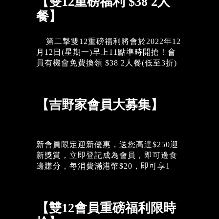
【雙12重磅福利 $38 2人
餐】
第二撃雙12重磅福利將會於2022年12
月12日(星期一)早上11點準時開搶！會
員有機會免費換領 $38 2人餐(低至3折)
及其他福利優惠券，限量3000份，先到
先得，額滿即止！ 立即開APP登記成為
會員
【吉野家會員大募集】
https://yoshinoyahk.page.link/B4tU 換領
攻略 步驟1: 登入吉野家手機應用程式
步驟2: 選 “兌換獎賞” 步驟3: 揀選類
別 “可兌換” 步驟4: 點選想兌換的優惠券
新會員限定迎新優惠，送您高達$250迎
並完成兌換程序 *推廣期: 2022年12月12
新獎賞，立即登記成為會員，即可邊食
日-15日 *每位登記會籍只限換領每款優
邊賺分，每消費滿港幣$20，即可享1
惠券1次 *任何惠顧即可使用優惠券 *優
分，隨時換領心水獎賞及優惠，快啲登
惠券有效日期至2022年12月18日 圖片只
記成為吉野家族會員啦! 立即開APP登記
供參考 | 優惠受條款及細則約束 如有任
成為會員
何查詢，可於辨工時間星期一至五，
【雙12會員重磅福利限時
https://yoshinoyahk.page.link/B4tU 圖片
9:00AM-5:30PM (公眾假期除外)致電客