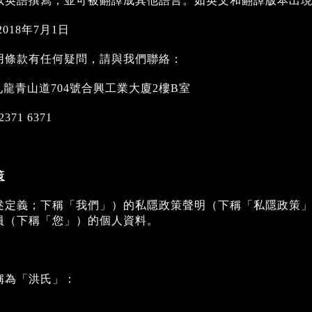
以英語撰寫，並可被翻譯成其他語言。如英文和翻譯版本出
018年7月1日
用條款有任何疑問，請與我們聯絡：
港九龍青山道704號合興工業大廈2樓B室
2371 6371
策
述定義；下稱「我們」）的私隱政策聲明（下稱「私隱政策」
員（下稱「您」）的個人資料。
稱為「洪氏」：