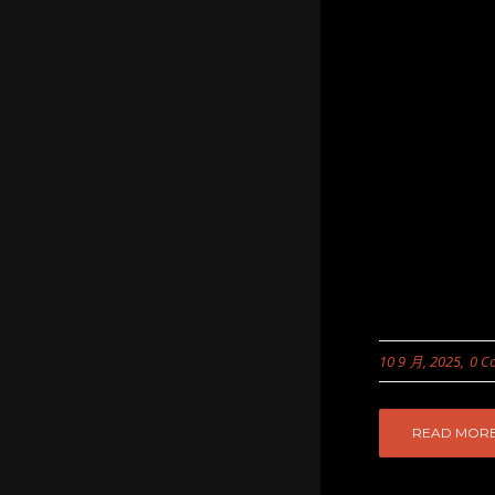
10 9 月, 2025
0 C
READ MOR