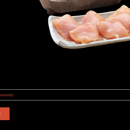
omments
E