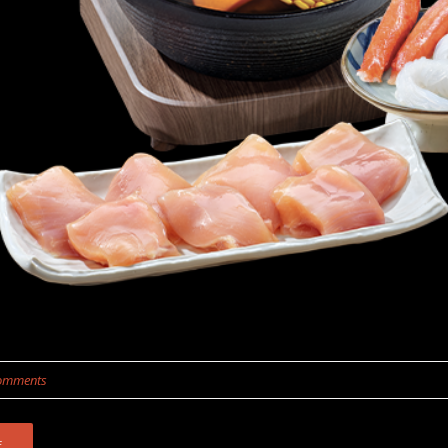
omments
E