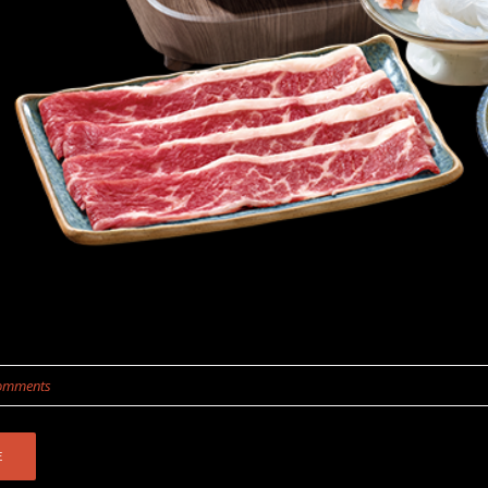
omments
E