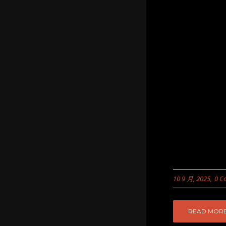
10 9 月, 2025
0 C
READ MOR