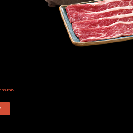
omments
E