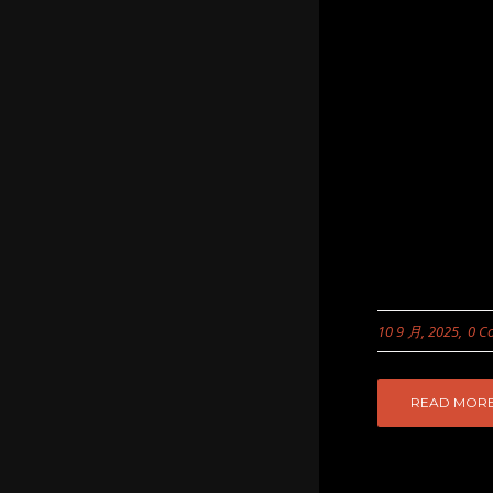
10 9 月, 2025
0 C
READ MOR