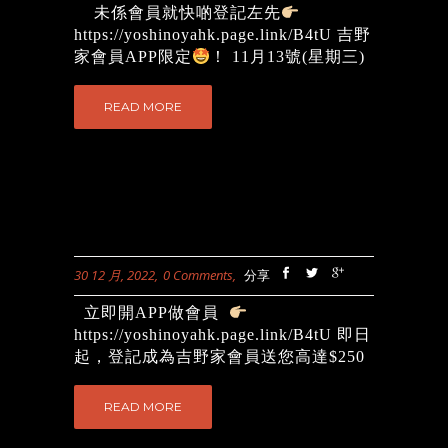
未係會員就快啲登記左先
https://yoshinoyahk.page.link/B4tU 吉野
家會員APP限定
！ 11月13號(星期三)
準時早上11點起，會員登入吉野家手機
應用程式，即有機會免費換領$28套餐優
READ MORE
惠券*(優惠低至5折) 限量3000份，先到
先得!
提提您，優惠只限尖沙咀厚福
街地下分店。 *開搶時間：2023年1月11
日上午11時 - 2023年1月13日下午11時
59分 *優惠券有效期: 2023年1月11-25日
*優惠只限外賣自取 *只限吉野家會員
APP換取優惠 *優惠券只限換領1次 圖片
30 12 月, 2022
0 Comments
分享
只供參考 | 優惠受條款及細則約束...
立即開APP做會員
https://yoshinoyahk.page.link/B4tU 即日
起，登記成為吉野家會員送您高達$250
迎新優惠，包括$27就嘆到丼飯套餐、丼
飯買1送1，仲有其他驚喜著數，唔好等
READ MORE
啦，快啲做會員啦！
圖片只供參
考 | 優惠受條款及細則約束...