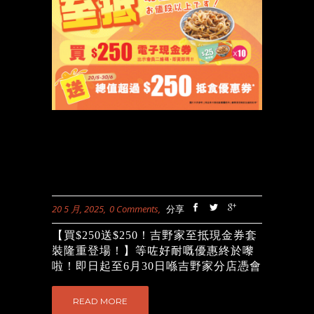
20 5 月, 2025
0 Comments
分享
【買$250送$250！吉野家至抵現金券套
裝隆重登場！】等咗好耐嘅優惠終於嚟
啦！即日起至6月30日喺吉野家分店憑會
員二維碼購買$250現金券（$25電子現
金券 x 10張）即送價值超過$250嘅抵食
READ MORE
優惠券，套裝內各款券任你用！用現金