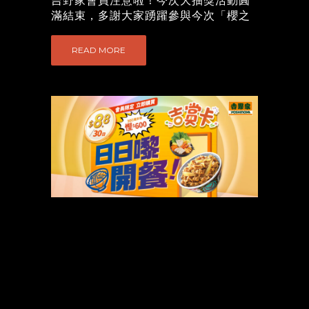
吉野家會員注意啦！今次大抽獎活動圓
惠券有效期為發出首日起計60天內，逾
滿結束，多謝大家踴躍參與今次「櫻之
期無效，任何情況下均不獲補發。此電
盛宴」大抽獎以下係今次活動嘅幸運得
子現金券套裝不適用於分店自助售賣機
獎者，快啲嚟睇下有冇你嘅會員號碼呀
READ MORE
購買，只適用於櫃檯購買。此電子現金
終極大抽獎得獎名單：頭獎 - KLOOK旅
券套裝只適用於吉野家分店（荔枝角合
遊禮券($10,000) ➤ 得獎者：
興工業大廈分店除外）。請於付款時出
210053152650二獎 - iPhone 16 PRO智
示及使用有效之「吉野家Yoshinoya」
能手機(價值$8,599)➤ 得獎者：
APP及電子優惠券（恕不接受影印本或
210028776676三獎 - 雙主題樂園年票金
屏幕截圖）。此電子現金券套裝不能兌
卡會籍 (價值$5,496)➤ 得獎者：
換現金，恕不找贖。此電子現金券套裝
210071822300、210086455742四獎 -
只限於分店收銀櫃檯使用。所有使用電
LENOVO 聯想Tab P12平板電腦 (價值
子現金券之交易不可要求退款。此電子
$3,299)➤ 得獎者：210040826326、
現金券套裝之$25現金券不能於分店自助
210002511792五獎 - HUAWEI 華為
售賣機使用。電子現金券套裝一經成功
WATCH D2 智能穿戴 (價值$2,999)➤ 得
購買及領券後，不能作任何更改或退
獎者：210067381176、210041186076
款。 吉野家快餐 (香港)有限公司保留更
六獎 - 三星電子 Galaxy Buds3 Pro 藍牙
改有關使用此電子優惠券條款及細則之
耳機 (價值$1,998)➤ 得獎者：
權利。如有任何爭議，吉野家快餐 (香
210052327392、210066375884恭喜晒
港)有限公司保留最終決定權。 ...
所有得獎者！未中獎嘅朋友唔使灰心，
記得繼續留意我哋嘅會員優惠同活動，