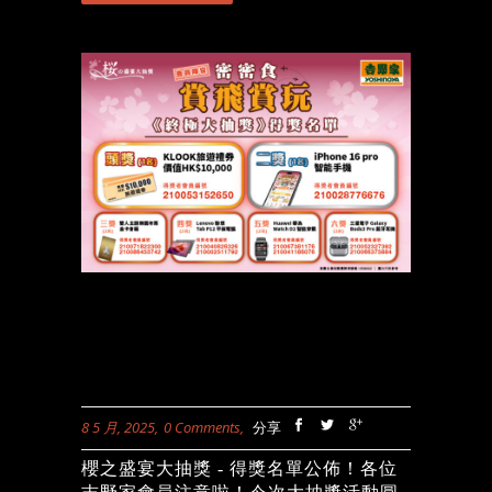
券付款可以賺取積分兼儲印花，真係超
抵呀！ 數量有限，立即去最近嘅分店搶
購啦！ $250現金券套裝包括：$25電子
現金券 x 10張惠顧滿$100減$10(晚市) x
1張買一送一購買野菜煎雞丼(大)配飲品
送野菜煎雞丼(中)配特飲/茶/汽水/湯 x 1
張惠顧滿$50減$5（全日）x 1張惠顧任
何丼飯或飲品送抹茶紅豆冰1杯 x 2張
$10 現金券 x 2張$5 現金券 x 1張(免費)
野菜牛肉丼(中)配特飲/茶/汽水/湯 x 1張
(免費)野菜煎雞丼(大)配特飲/茶/汽水/湯
x 1張任何惠顧享金菇牛肉卷(1串)x 1張
第二份早餐減$10(週末) x 2張 適用分
店：吉野家分店（荔枝角合興工業大廈
分店除外） 條款及細則：現金券套裝購
買後將於24小時內自動存入您的「我的
優惠券」。現金券包不可使用任何優惠
8 5 月, 2025
0 Comments
分享
進行購買。數量有限，售完即止。此電
子現金券套裝推廣期至2025年6月30
櫻之盛宴大抽獎 - 得獎名單公佈！各位
日，而所購得之現金券和附送之電子優