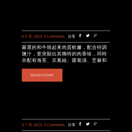
次數終極大抽獎 - 抽獎機會會員
A10101010會員B20181218會員C50006.
終極大抽獎獎品換領或參加方法：所有
會員參與即時抽獎後所累積之抽獎次數
將自動成為終極大抽獎之抽獎機會會員
所獲得終極大抽獎之抽獎機會數量將以
6 9 月, 2023
0 Comments
分享
即時抽獎之抽獎次數數量為準。（會員
A即時抽獎的抽獎次數為10次，即代表
嚴選的和牛燒起來肉質軟嫩，配合特調
終極大抽獎的抽獎機會數量為10次）終
鹽汁，更突顯出其獨特的肉香味，同時
極大抽獎的獎品將會以電腦隨機方式抽
亦配有海苔、京蔥絲、蘿蔔漬、芝麻和
出終極大抽獎的抽獎日期：2025年4月
七味粉，豐富了入口的口感與味道的層
29日終極大抽獎的得獎者將獲個別通知
次，令人一試愛上！ 圖片只供參考 | 優
READ MORE
領獎詳情。得獎者必須電郵至
惠受條款及細則約束 ...
marketing@hfghk.com 預約領獎日期，
得獎者亦必須親身前往吉野家香港公司
地址領取終極大抽獎的獎品，屆時得獎
者亦須出示結果通知書及有效的個人身
份證明文件以作確認。恕不接受影印
本。終極大抽獎的得獎者只可在結果通
9 1 月, 2023
0 Comments
分享
知上的指定限期內領取或使用獎品。*...