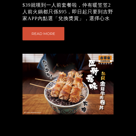
$39就嘆到一人前套餐啦，仲有暖笠笠2
人前火鍋都只係$95，即日起只要到吉野
家APP內點選「兌換獎賞」，選擇心水
套餐就可以拎番屋企慢慢嘆...
READ MORE