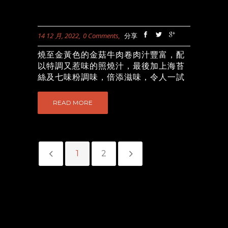
14 12 月, 2022
0 Comments
分享
燒至金黃色的金菇牛肉卷肉汁豐富，配
以特調又惹味的照燒汁，最後加上海苔
絲及七味粉調味，倍添滋味，令人一試
難忘！...
READ MORE
1
2