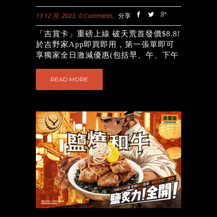
下次可能就輪到你啦 條款及細則此項競
13 12 月, 2023
0 Comments
分享
賽的推廣日期：2025年3月19日至2025
年4月21日(包括首尾2日)即時抽獎的抽
「吉賞卡」重磅上線 破天荒首發價$8.8!
獎日期：2025年3月19日至2025年4月21
於吉野家App即買即用，第一張單即可
日(包括首尾2日)即時抽獎的截止時間：
享獨家全日激減優惠(包括早、午、下午
2025年4月21日 本活動由吉野家快餐(香
茶及晚餐)，以驚喜優惠價享用吉野家一
港)有限公司舉辦。本活動只適用於香港
系列皇牌主食及小食。食足30日，最多
READ MORE
吉野家APP手機落單惠顧 (外送平台除
可激慳$600，為你每日打氣，令你食力
外)。參加者必須為香港特別行政區境內
全開，養成另一種自省「食」力！ 立即
的吉野家會員，並以手機落單 (堂食及外
開App做會員
https://bit.ly/3t76DZ9 優
賣自取) ，惠顧食品滿$50 (以單⼀收據
惠受條款及細則約束...
計算，並以折扣後實付金額為準)，即獲
抽獎機會1次，滿$100可獲抽獎機會2
次，如此類推。每人參加活動次數不
限)。若會員於活動有效期內沒有進行抽
獎或逾期使用，所獲得的抽獎機會將會
作廢而不獲補發。會員於活動有效期內
所獲得抽獎機會唯並沒有參與抽獎活
動，則不會獲得終極大抽獎機會。參考
如下：例子抽獎機會抽獎次數抽獎中獎