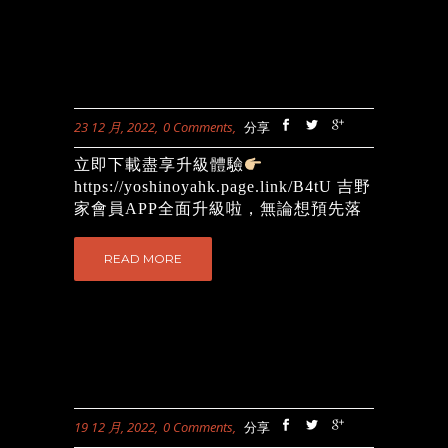
23 12 月, 2022
0 Comments
分享
立即下載盡享升級體驗
https://yoshinoyahk.page.link/B4tU 吉野
家會員APP全面升級啦，無論想預先落
單、堂食自助點餐或嗌外賣，一個APP
就做到晒，升級體驗，更慳時間，快啲
READ MORE
download 啦！ 圖片只供參考 | 優惠受條
款及細則約束...
19 12 月, 2022
0 Comments
分享