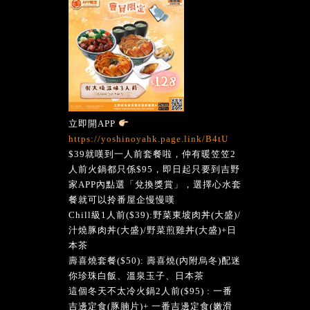
立即開APP
https://yoshinoyahk.page.link/B4tU
$39就嘆到一人前套餐啦，仲有暖笠笠2
人前火鍋都只係$95，即日起只要到吉野
家APP內點選「兌換獎賞」，選擇心水套
餐就可以拎番屋企慢慢嘆
Chill級1人前($39):野菜東坡肉丼(大盛)/
汁燒豚肉丼(大盛)/野菜煎雞丼(大盛)+日
本茶
壽喜燒套餐($50): 壽喜燒(內附烏冬)配迷
你珍珠白飯、溫泉玉子、日本茶
這個冬天不太冷火鍋2人前($95) : 一番
吉邊定食(豚腩片)+ 一番吉邊定食(嫩滑