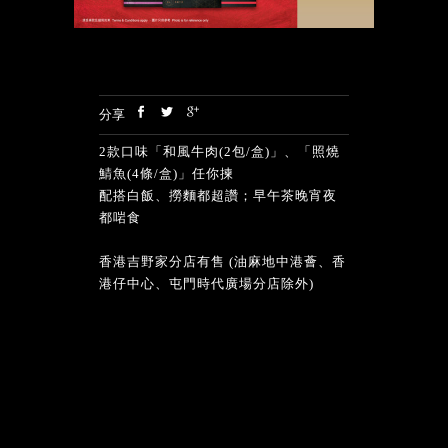
分享
2款口味「和風牛肉(2包/盒)」、「照燒
鯖魚(4條/盒)」任你揀
配搭白飯、撈麵都超讚；早午茶晚宵夜
都啱食
香港吉野家分店有售 (油麻地中港薈、香
港仔中心、屯門時代廣場分店除外)